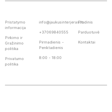
Politika
KONTAKTAI
TITULINIS
Pristatymo
info@jaukusinterjeras.lt
Pradinis
informacija
+37069840555
Parduotuvė
Pirkimo ir
Pirmadienis -
Kontaktai
Gražinimo
Penktadienis
politika
8:00 - 18:00
Privatumo
politika
©
Jaukus Interjeras
. Visos teisės saugomos.