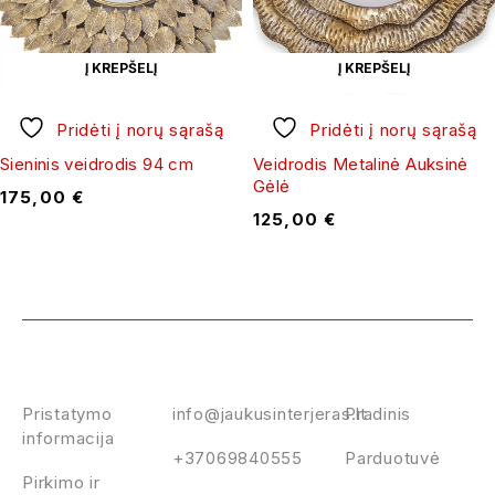
Į KREPŠELĮ
Į KREPŠELĮ
Pridėti į norų sąrašą
Pridėti į norų sąrašą
Sieninis veidrodis 94 cm
Veidrodis Metalinė Auksinė
Gėlė
175,00
€
125,00
€
Politika
KONTAKTAI
TITULINIS
Pristatymo
info@jaukusinterjeras.lt
Pradinis
informacija
+37069840555
Parduotuvė
Pirkimo ir