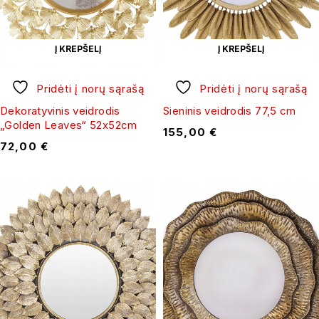
Į KREPŠELĮ
Į KREPŠELĮ
Pridėti į norų sąrašą
Pridėti į norų sąrašą
Dekoratyvinis veidrodis
Sieninis veidrodis 77,5 cm
„Golden Leaves“ 52x52cm
155,00
€
72,00
€